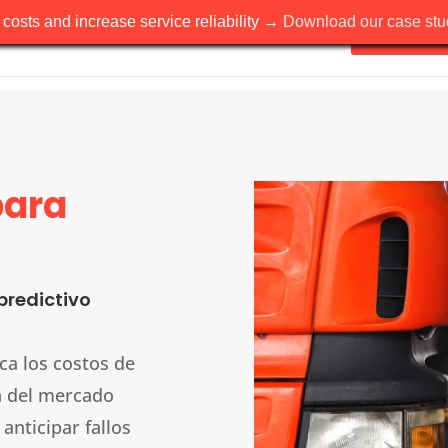
costs and increase service reliability →
Download our case stud
Soluciones
para
predictivo
ca los costos de
n del mercado
 anticipar fallos