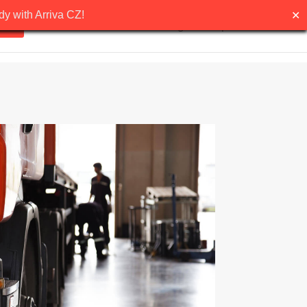
✕
y with Arriva CZ!
Precio
Solicitar demo
Blog
Español