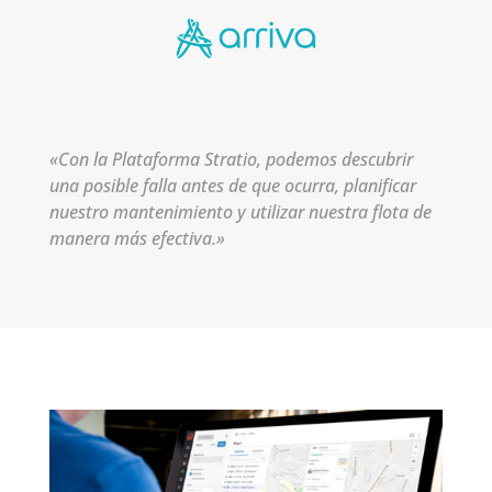
«Con la Plataforma Stratio, podemos descubrir
una posible falla antes de que ocurra, planificar
nuestro mantenimiento y utilizar nuestra flota de
manera más efectiva.»